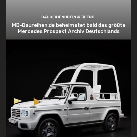
BAUREIHENÜBERGREIFEND
MB-Baureihen.de beheimatet bald das größte
Mercedes Prospekt Archiv Deutschlands