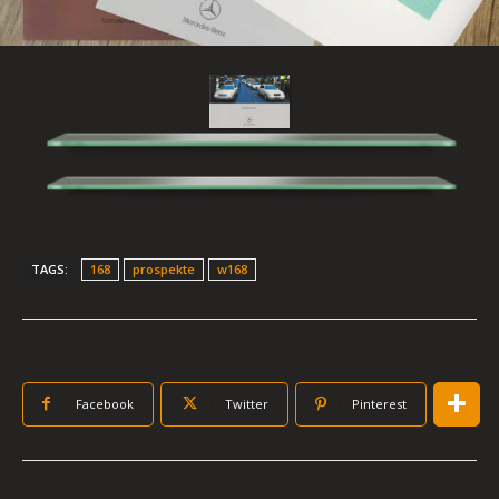
TAGS:
168
prospekte
w168
Facebook
Twitter
Pinterest