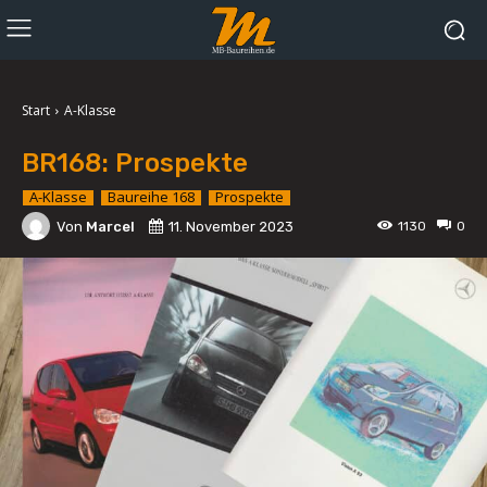
Start
A-Klasse
BR168: Prospekte
A-Klasse
Baureihe 168
Prospekte
Von
Marcel
11. November 2023
1130
0