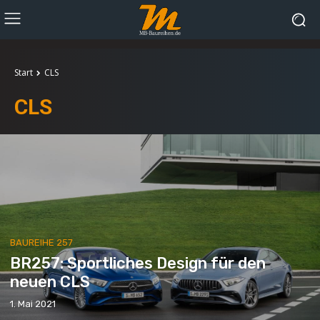
Start
CLS
CLS
BAUREIHE 257
BR257: Sportliches Design für den
neuen CLS
1. Mai 2021