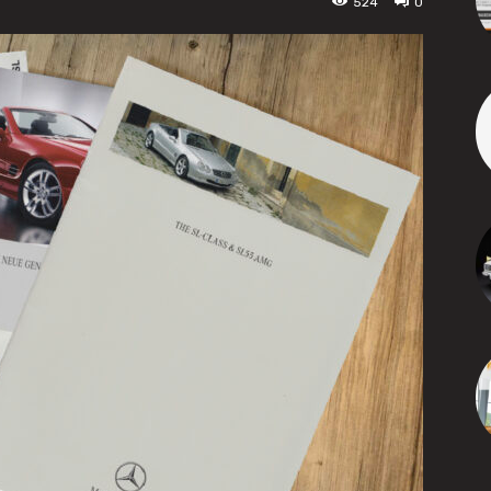
524
0