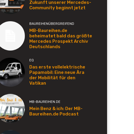
Zukunft unserer Mercedes-
Community beginnt jetzt
BAUREIHENÜBERGREIFEND
MB-Baureihen.de
beheimatet bald das größte
Mercedes Prospekt Archiv
Deutschlands
EQ
Das erste vollelektrische
Papamobil: Eine neue Ära
der Mobilität für den
Vatikan
MB-BAUREIHEN.DE
Mein Benz & ich: Der MB-
Baureihen.de Podcast