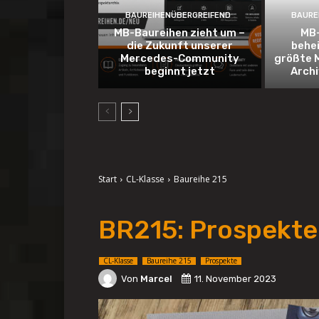
BAUREIHENÜBERGREIFEND
BAURE
MB-Baureihen zieht um –
MB-
die Zukunft unserer
behe
Mercedes-Community
größte 
beginnt jetzt
Arch