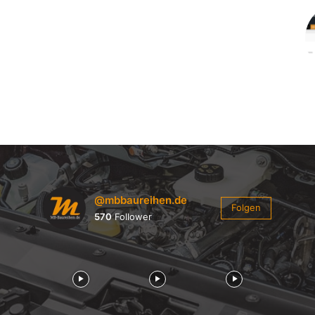
@mbbaureihen.de
Folgen
570
Follower