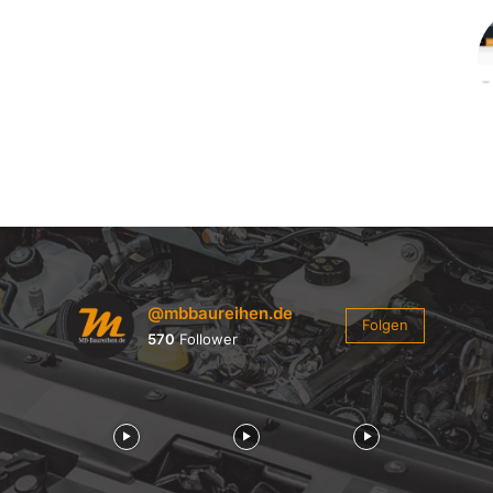
@mbbaureihen.de
Folgen
570
Follower