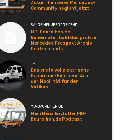
Zukunft unserer Mercedes-
Community beginnt jetzt
BAUREIHENÜBERGREIFEND
MB-Baureihen.de
beheimatet bald das größte
Mercedes Prospekt Archiv
Deutschlands
EQ
Das erste vollelektrische
Papamobil: Eine neue Ära
der Mobilität für den
Vatikan
MB-BAUREIHEN.DE
Mein Benz & ich: Der MB-
Baureihen.de Podcast