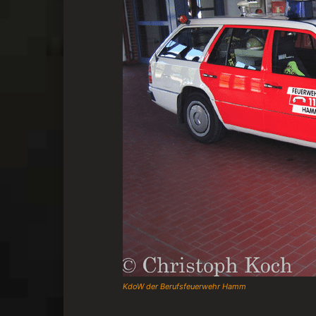
KdoW der Berufsfeuerwehr Hamm