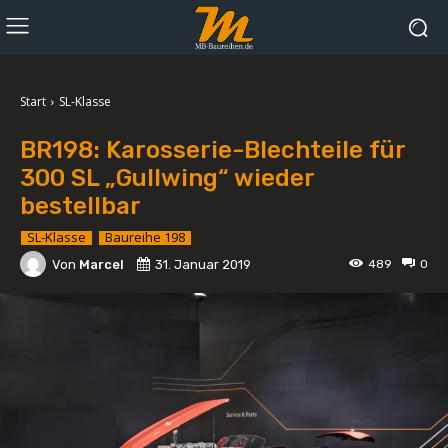
Start
SL-Klasse
BR198: Karosserie-Blechteile für
300 SL „Gullwing“ wieder
bestellbar
SL-Klasse
Baureihe 198
Von
Marcel
31. Januar 2019
489
0