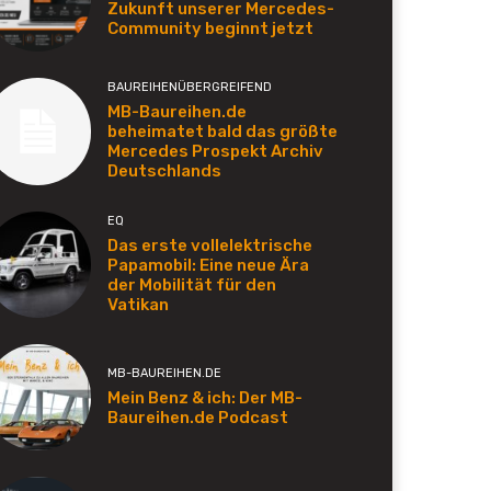
Zukunft unserer Mercedes-
Community beginnt jetzt
BAUREIHENÜBERGREIFEND
MB-Baureihen.de
beheimatet bald das größte
Mercedes Prospekt Archiv
Deutschlands
EQ
Das erste vollelektrische
Papamobil: Eine neue Ära
der Mobilität für den
Vatikan
MB-BAUREIHEN.DE
Mein Benz & ich: Der MB-
Baureihen.de Podcast