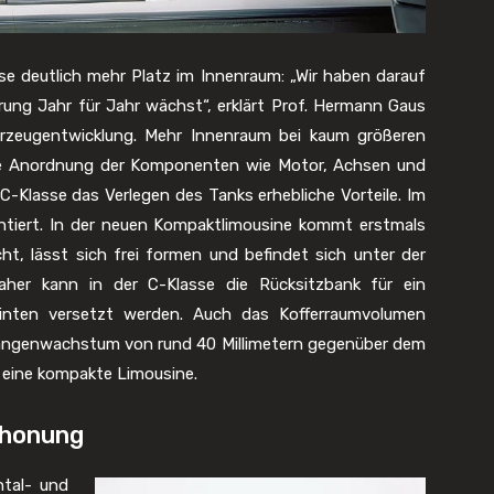
e deutlich mehr Platz im Innenraum: „Wir haben darauf
erung Jahr für Jahr wächst“, erklärt Prof. Hermann Gaus
hrzeugentwicklung. Mehr Innenraum bei kaum größeren
ie Anordnung der Komponenten wie Motor, Achsen und
 C-Klasse das Verlegen des Tanks erhebliche Vorteile. Im
ontiert. In der neuen Kompaktlimousine kommt erstmals
cht, lässt sich frei formen und befindet sich unter der
aher kann in der C-Klasse die Rücksitzbank für ein
nten versetzt werden. Auch das Kofferraumvolumen
Längenwachstum von rund 40 Millimetern gegenüber dem
r eine kompakte Limousine.
chonung
ntal- und