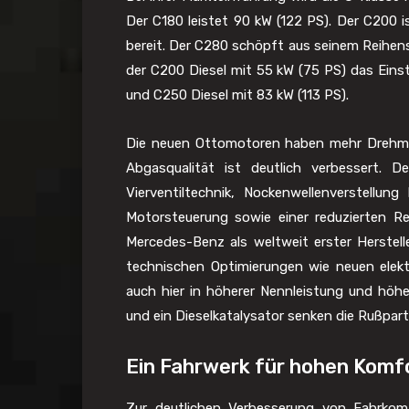
Der C180 leistet 90 kW (122 PS). Der C200 i
bereit. Der C280 schöpft aus seinem Reihens
der C200 Diesel mit 55 kW (75 PS) das Eins
und C250 Diesel mit 83 kW (113 PS).
Die neuen Ottomotoren haben mehr Drehmom
Abgasqualität ist deutlich verbessert. D
Vierventiltechnik, Nockenwellenverstellun
Motorsteuerung sowie einer reduzierten Rei
Mercedes-Benz als weltweit erster Herstelle
technischen Optimierungen wie neuen elektr
auch hier in höherer Nennleistung und hö
und ein Dieselkatalysator senken die Rußparti
Ein Fahrwerk für hohen Komf
Zur deutlichen Verbesserung von Fahrkom