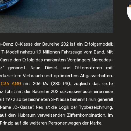
-Benz C-Klasse der Baureihe 202 ist ein Erfolgsmodell:
 T-Modell nahezu 1,9 Millionen Fahrzeuge vom Band. Mit
C-Klasse den Erfolg des markanten Vorgängers Mercedes-
enz“ genannt. Neue Diesel- und Ottomotoren mit
reduziertem Verbrauch und optimiertem Abgasverhalten.
r
C36 AMG
mit 206 kW (280 PS), zugleich das erste
 führt mit der Baureihe 202 sukzessive auch eine neue
eit 1972 so bezeichneten S-Klasse benennt nun generell
Name „C-Klasse“. Neu ist die Logik der Typbezeichnung.
 auf den Hubraum verweisenden Ziffernkombination. Im
rinzip auf die weiteren Personenwagen der Marke.