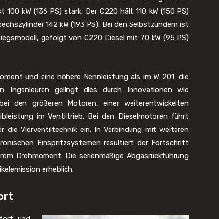
st 100 kW (136 PS) stark. Der C220 hält 110 kW (150 PS)
echszylinder 142 kW (193 PS). Bei den Selbstzündern ist
tiegsmodell, gefolgt von C220 Diesel mit 70 kW (95 PS)
ent und eine höhere Nennleistung als im W 201, die
en Ingenieuren gelingt dies durch Innovationen wie
g bei den größeren Motoren, einer weiterentwickelten
bleistung im Ventiltrieb. Bei den Dieselmotoren führt
r die Vierventiltechnik ein. In Verbindung mit weiteren
onischen Einspritzsystemen resultiert der Fortschritt
herem Drehmoment. Die serienmäßige Abgasrückführung
kelemission erheblich.
ort
fort und