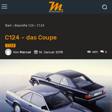
Start
Baureihe 124
C124
C124 – das Coupe
C124
Von
Marcel
14. Januar 2018
489
0