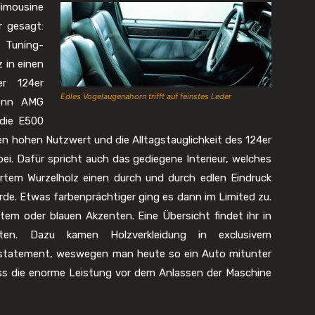
imousine
r gesagt:
 Tuning-
 in einen
er 124er
Edles Vogelaugenahorn trifft auf feinstes Leder
Denn AMG
 die E500
en hohen Nutzwert und die Alltagstauglichkeit des 124er
ei. Dafür spricht auch das gediegene Interieur, welches
rtem Wurzelholz einen durch und durch edlen Eindruck
de. Etwas farbenprächtiger ging es dann im Limited zu.
em oder blauen Akzenten. Eine Übersicht findet ihr in
n. Dazu kamen Holzverkleidung in exclusivem
erstatement, weswegen man heute so ein Auto mitunter
ass die enorme Leistung vor dem Anlassen der Maschine