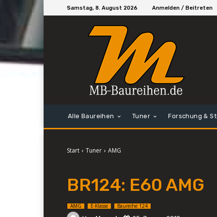
Samstag, 8. August 2026
Anmelden / Beitreten
Alle Baureihen
Tuner
Forschung & S
Start
Tuner
AMG
BR124: E60 AMG
AMG
E-Klasse
Baureihe 124