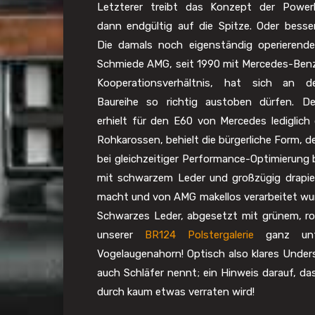
Letzterer treibt das Konzept der Powerl
dann endgültig auf die Spitze. Oder besse
Die damals noch eigenständig operierende
Schmiede AMG, seit 1990 mit Mercedes-Benz
Kooperationsverhältnis, hat sich an d
Baureihe so richtig austoben dürfen. 
erhielt für den E60 von Mercedes lediglich
Rohkarossen, behielt die bürgerliche Form, d
bei gleichzeitiger Performance-Optimierung b
mit schwarzem Leder und großzügig drapie
macht und von AMG makellos verarbeitet wur
Schwarzes Leder, abgesetzt mit grünem, rot
unserer
BR124 Polstergalerie
ganz unte
Vogelaugenahorn! Optisch also klares Und
auch Schläfer nennt; ein Hinweis darauf, d
durch kaum etwas verraten wird!