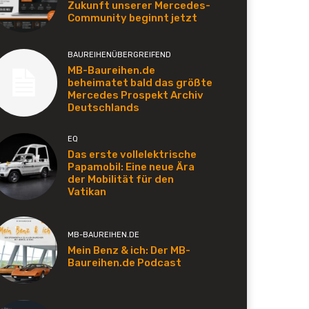
Zukunft unserer Mercedes-
Community beginnt jetzt
BAUREIHENÜBERGREIFEND
MB-Baureihen.de
beheimatet bald das größte
Mercedes Prospekt Archiv
Deutschlands
EQ
Das erste vollelektrische
Papamobil: Eine neue Ära
der Mobilität für den
Vatikan
MB-BAUREIHEN.DE
Mein Benz & ich: Der MB-
Baureihen.de Podcast