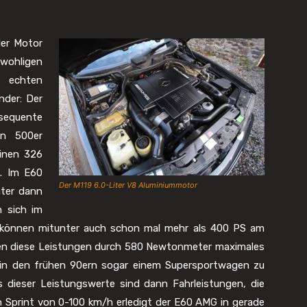
er Motor
wohligen
m echten
nder: Der
sequente
en 500er
inen 326
k. Im E60
Der M119 6.0-Liter V8 Aluminiummotor
äter dann
 sich im
 können mitunter auch schon mal mehr als 400 PS am
n diese Leistungen durch 580 Newtonmeter maximales
n den frühen 90ern sogar einem Supersportwagen zu
s dieser Leistungswerte sind dann Fahrleistungen, die
n Sprint von 0-100 km/h erledigt der E60 AMG in gerade