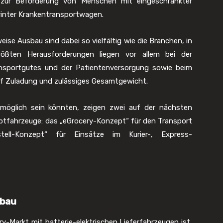
 zur Beförderung von Menschen mit eingeschränkter
printer Krankentransportwagen.
se Ausbau sind dabei so vielfältig wie die Branchen, in
ßten Herausforderungen liegen vor allem bei der
ansportgutes und der Patientenversorgung sowie beim
uf Zuladung und zulässiges Gesamtgewicht.
möglich sein könnten, zeigen zwei auf der nächsten
ptfahrzeuge: das „eGrocery-Konzept“ für den Transport
ll-Konzept“ für Einsätze im Kurier-, Express-
sbau
y-Markt mit batterie-elektrischen Lieferfahrzeugen ist,