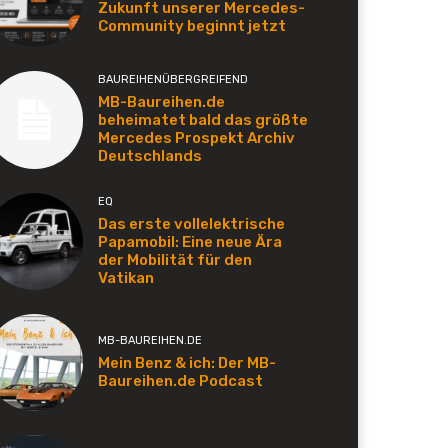
Zukunft unserer Mercedes-
Community beginnt jetzt
BAUREIHENÜBERGREIFEND
MB-Baureihen.de
beheimatet bald das größte
Mercedes Prospekt Archiv
Deutschlands
EQ
Das erste vollelektrische
Papamobil: Eine neue Ära
der Mobilität für den
Vatikan
MB-BAUREIHEN.DE
Mein Benz & ich: Der MB-
Baureihen.de Podcast