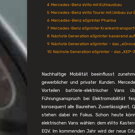
4
Mercedes-Benz eVito mit Kühlausbau
5
Mercedes-Benz eVito Tourer mit Umbau zur B
6
Mercedes-Benz eSprinter Pharma
7
Mercedes-Benz eSprinter Krankentranspor
8
Nächste Generation eSprinter basierend auf 
9
Nächste Generation eSprinter – das „eGroc
10
Nächste Generation eSprinter – das „KEP-
Nachhaltige Mobilität beeinflusst zuneh
gewerblicher und privater Kunden. Merce
Vorteilen batterie-elektrischer Van
Führungsanspruch bei Elektromobilität fes
konsequent alle Baureihen. Zuverlässigkeit,
stehen dabei im Fokus. Schon heute könne
elektrischen Vans wählen: dem eVito Kaste
EQV. Im kommenden Jahr wird der neue Citan