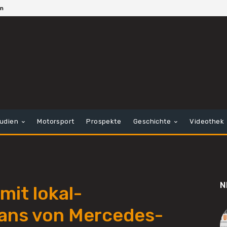
en
tudien
Motorsport
Prospekte
Geschichte
Videothek
N
it lokal-
Vans von Mercedes-