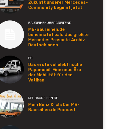
Zukunft unserer Mercedes-
Community beginnt jetzt
BAUREIHENÜBERGREIFEND
MB-Baureihen.de
beheimatet bald das größte
Mercedes Prospekt Archiv
Deutschlands
EQ
Das erste vollelektrische
Papamobil: Eine neue Ära
der Mobilität für den
Vatikan
MB-BAUREIHEN.DE
Mein Benz & ich: Der MB-
Baureihen.de Podcast