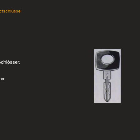
ptschlüssel
Schlösser:
ox