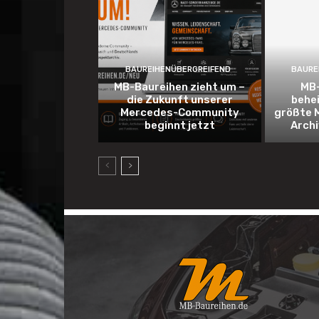
BAUREIHENÜBERGREIFEND
BAURE
MB-Baureihen zieht um –
MB-
die Zukunft unserer
behe
Mercedes-Community
größte 
beginnt jetzt
Arch