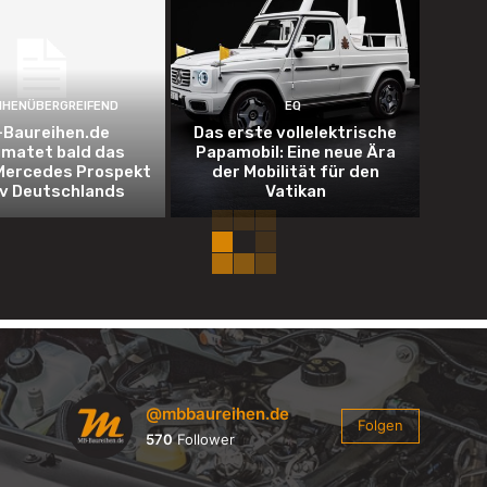
IHENÜBERGREIFEND
EQ
Baureihen.de
Das erste vollelektrische
imatet bald das
Papamobil: Eine neue Ära
Mercedes Prospekt
der Mobilität für den
iv Deutschlands
Vatikan
@mbbaureihen.de
Folgen
570
Follower