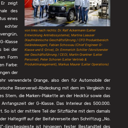
 Er zeigt
male des
tus eines
 echter
von links nach rechts: Dr. Ralf Ackermann (Leiter
avengrün,
Entwicklung Antriebssysteme), Martina Laauser
(Kaufmännische Geschäftsführung / CFO Produktbereich
G-Klasse
Geländewagen), Fabian Schossau (Chief Engineer G-
s bei der
Klasse und E-Drive), Dr. Emmerich Schiller (Vorsitzender
der Geschäftsführung / CEO), Martin Grantner (Leiter
eren Form
Personal), Peter Schoren (Leiter Vertrieb &
ren Farbe:
Produktmanagement), Markus Maurer (Leiter Operations)
ungen der
ehr verwendete Orange, also den für Automobile der
torische Reserverad-Abdeckung mit dem im Vergleich zu
es Stern, die Marken-Plakette an der Hecktür sowie das
ie Anfangszeit der G-Klasse. Das Interieur des 500.000.
t. So ist der mittlere Teil der Sitzfläche mit dem damals
er Haltegriff auf der Beifahrerseite den Schriftzug „No.
“-Einstiegsleiste ist hingegen fester Bestandteil des