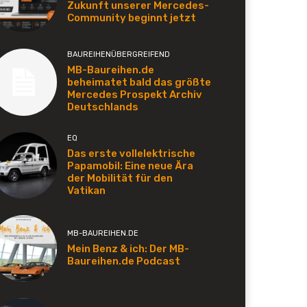
Zukunft unserer Mercedes-
Community beginnt jetzt
BAUREIHENÜBERGREIFEND
MB-Baureihen.de
beheimatet bald das größte
Mercedes Prospekt Archiv
Deutschlands
EQ
Das erste vollelektrische
Papamobil: Eine neue Ära
der Mobilität für den
Vatikan
MB-BAUREIHEN.DE
Mein Benz & ich: Der MB-
Baureihen.de Podcast