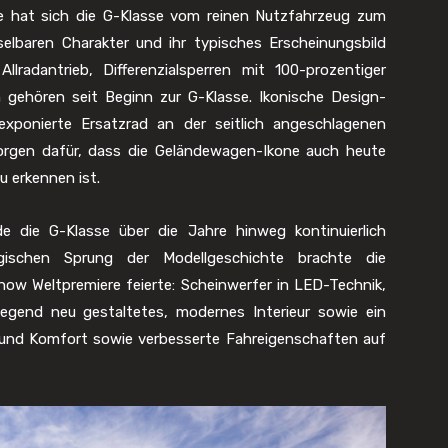
te hat sich die G-Klasse vom reinen Nutzfahrzeug zum
hselbaren Charakter und ihr typisches Erscheinungsbild
lradantrieb, Differenzialsperren mit 100-prozentiger
 gehören seit Beginn zur G-Klasse. Ikonische Design-
xponierte Ersatzrad an der seitlich angeschlagenen
 sorgen dafür, dass die Geländewagen-Ikone auch heute
u erkennen ist.
 die G-Klasse über die Jahre hinweg kontinuierlich
ogischen Sprung der Modellgeschichte brachte die
how Weltpremiere feierte: Scheinwerfer in LED-Technik,
egend neu gestaltetes, modernes Interieur sowie ein
 und Komfort sowie verbesserte Fahreigenschaften auf