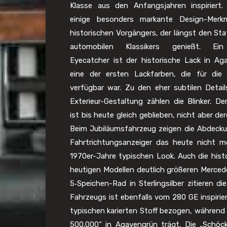
Klasse aus den Anfangsjahren inspiriert.
einige besonders markante Design-Merk
historischen Vorgängers, der längst den Sta
automobilen Klassikers genießt. Ein
Eyecatcher ist der historische Lack in Ag
eine der ersten Lackfarben, die für die 
verfügbar war. Zu den eher subtilen Detail
Exterieur-Gestaltung zählen die Blinker. D
ist bis heute gleich geblieben, nicht aber de
Beim Jubiläumsfahrzeug zeigen die Abdeck
Fahrtrichtungsanzeiger das heute nicht m
1970er-Jahre typischen Look. Auch die his
heutigen Modellen deutlich größeren Merced
5‑Speichen-Rad in Sterlingsilber zitieren d
Fahrzeugs ist ebenfalls vom 280 GE inspirier
typischen karierten Stoff bezogen, während d
500.000“ in Agavengrün trägt. Die „Schöckl