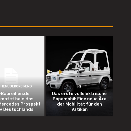
IHENÜBERGREIFEND
EQ
Baureihen.de
Das erste vollelektrische
imatet bald das
Papamobil: Eine neue Ära
Mercedes Prospekt
der Mobilität für den
iv Deutschlands
Vatikan