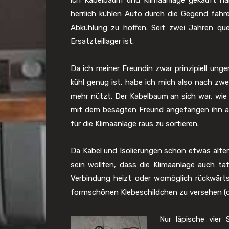
ich Kabelbaum und Klimaanlage gekauft ha
herrlich kühlen Auto durch die Gegend fahr
Abkühlung zu hoffen. Seit zwei Jahren que
Ersatzteillager ist.
Da ich meiner Freundin zwar prinzipiell ung
kühl genug ist, habe ich mich also nach zw
mehr nützt. Der Kabelbaum an sich war, wie
mit dem besagten Freund angefangen ihn aus
für die Klimaanlage raus zu sortieren.
Da Kabel und Isolierungen schon etwas älter
sein wollten, dass die Klimaanlage auch ta
Verbindung heizt oder womöglich rückwärts 
formschönen Klebeschildchen zu versehen (d
Nur läpische vier 