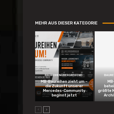
MEHR AUS DIESER KATEGORIE
BAUREIHENÜBERGREIFEND
BAURE
MB-Baureihen zieht um –
MB-
die Zukunft unserer
behe
Mercedes-Community
größte 
beginnt jetzt
Arch