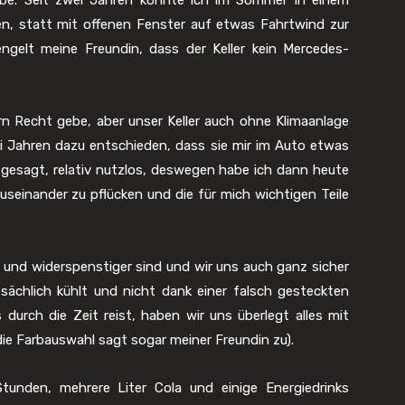
be. Seit zwei Jahren könnte ich im Sommer in einem
en, statt mit offenen Fenster auf etwas Fahrtwind zur
ngelt meine Freundin, dass der Keller kein Mercedes-
ern Recht gebe, aber unser Keller auch ohne Klimaanlage
ei Jahren dazu entschieden, dass sie mir im Auto etwas
 gesagt, relativ nutzlos, deswegen habe ich dann heute
einander zu pflücken und die für mich wichtigen Teile
 und widerspenstiger sind und wir uns auch ganz sicher
tsächlich kühlt und nicht dank einer falsch gesteckten
durch die Zeit reist, haben wir uns überlegt alles mit
ie Farbauswahl sagt sogar meiner Freundin zu).
Stunden, mehrere Liter Cola und einige Energiedrinks