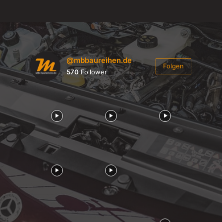
@mbbaureihen.de
Folgen
570
Follower