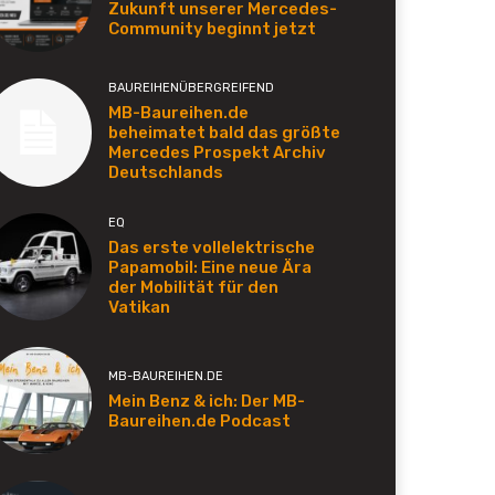
Zukunft unserer Mercedes-
Community beginnt jetzt
BAUREIHENÜBERGREIFEND
MB-Baureihen.de
beheimatet bald das größte
Mercedes Prospekt Archiv
Deutschlands
EQ
Das erste vollelektrische
Papamobil: Eine neue Ära
der Mobilität für den
Vatikan
MB-BAUREIHEN.DE
Mein Benz & ich: Der MB-
Baureihen.de Podcast