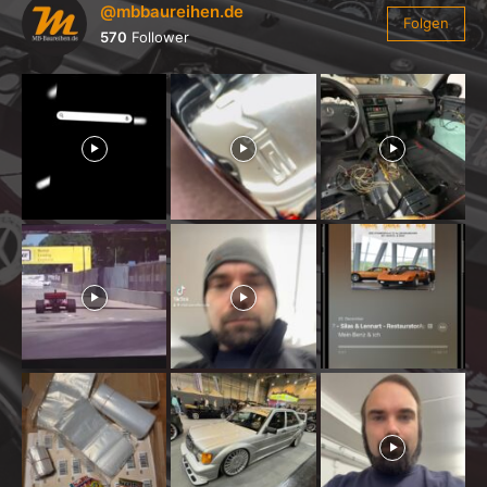
@mbbaureihen.de
Folgen
570
Follower