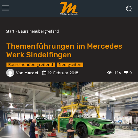
Start
Baureihenübergreifend
Themenführungen im Mercedes
Werk Sindelfingen
Baureihenübergreifend
Neuigkeiten
Von
Marcel
19. Februar 2018
1146
0