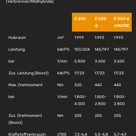
(Verbrenner/Mildhybride):
E 200
E 220
E 220 d
d
4MATIC
Hubraum
cm³
1.999
1.993
1.993
Leistung
kW/PS
150/204
145/197
145/197
bei
1/min
5.800
3.600
3.600
Zus. Leistung (Boost)
kW/PS
17/23
17/23
17/23
Max. Drehmoment
Nm
320
440
440
bei
1/min
1.800-
1.800-
1.800-
4.000
2.800
2.800
Zus. Drehmoment
Nm
205
205
205
(Boost)
Kraftstoffverbrauch
l/100
7,3-6,4
5,5-4,8
5,7-4,9