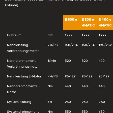
Hybride):
E 300 e
E 300 e
E 400 e
4MATIC
4MATIC
Hubraum
cm³
1.999
1.999
1.999
Nennleistung
kW/PS
150/204
150/204
185/252
Verbrennungsmotor
Nenndrehmoment
1/min
320
320
400
Verbrennungsmotor
Nennleistung E-Motor
kW/PS
95/129
95/129
95/129
Nenndrehmoment E-
Nm
440
440
440
Motor
Systemleistung
kW
230
230
280
Systemdrehmoment
Nm
550
550
650