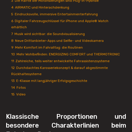
3
Die Hälfte der Motorisierungen sind Plug-in-Hybride
4
AIRMATIC und Hinterachslenkung
5
Eindrucksvolle, immersive Entertainmenterfahrung
6
Digitaler Fahrzeugschlüssel für iPhone und Apple® Watch
erhältlich
7
Musik wird sichtbar: die Soundvisualisierung
8
Neue Drittanbieter-Apps und Selfie- und Videokamera
9
Mehr Komfort im Fahralltag: die Routinen
10
Mehr Wohlbefinden: ENERGIZING COMFORT und THERMOTRONIC
11
Zahlreiche, teils weiter entwickelte Fahrassistenzsysteme
12
Durchdachtes Karosseriekonzept & darauf abgestimmte
Rückhaltesysteme
13
E-Klasse mit langjähriger Erfolgsgeschichte
14
Fotos
15
Video
Klassische Proportionen und
besondere Charakterlinien beim