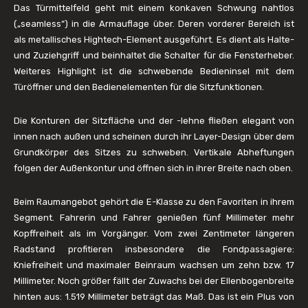
Das Türmittelfeld geht mit einem konkaven Schwung nahtlos
(„seamless“) in die Armauflage über. Deren vorderer Bereich ist
als metallisches Hightech-Element ausgeführt. Es dient als Halte-
und Zuziehgriff und beinhaltet die Schalter für die Fensterheber.
Weiteres Highlight ist die schwebende Bedieninsel mit dem
Türöffner und den Bedienelementen für die Sitzfunktionen.
Die Konturen der Sitzfläche und der -lehne fließen elegant von
innen nach außen und scheinen durch ihr Layer-Design über dem
Grundkörper des Sitzes zu schweben. Vertikale Abheftungen
folgen der Außenkontur und öffnen sich in ihrer Breite nach oben.
Beim Raumangebot gehört die E-Klasse zu den Favoriten in ihrem
Segment. Fahrerin und Fahrer genießen fünf Millimeter mehr
Kopffreiheit als im Vorgänger. Vom zwei Zentimeter längeren
Radstand profitieren insbesondere die Fondpassagiere:
Kniefreiheit und maximaler Beinraum wachsen um zehn bzw. 17
Millimeter. Noch größer fällt der Zuwachs bei der Ellenbogenbreite
hinten aus: 1.519 Millimeter beträgt das Maß. Das ist ein Plus von