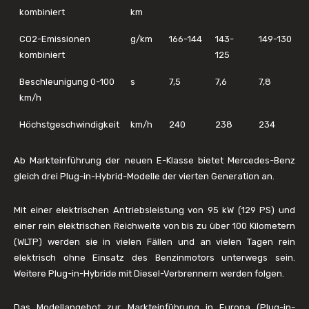
kombiniert
km
CO2-Emissionen
g/km
166-144
143-
149-130
kombiniert
125
Beschleunigung 0-100
s
7,5
7,6
7,8
km/h
Höchstgeschwindigkeit
km/h
240
238
234
Ab Markteinführung der neuen E-Klasse bietet Mercedes-Benz
gleich drei Plug-in-Hybrid-Modelle der vierten Generation an.
Mit einer elektrischen Antriebsleistung von 95 kW (129 PS) und
einer rein elektrischen Reichweite von bis zu über 100 Kilometern
(WLTP) werden sie in vielen Fällen und an vielen Tagen rein
elektrisch ohne Einsatz des Benzinmotors unterwegs sein.
Weitere Plug-in-Hybride mit Diesel-Verbrennern werden folgen.
Das Modellangebot zur Markteinführung in Europa (Plug-in-