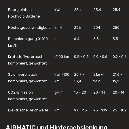
Energieinhalt
kWh
25,4
25,4
25,4
Hochvolt-Batterie
Höchstgeschwindigkeit
km/h
236
234
250
Beschleunigung 0-100
s
6,4
6,5
5,3
km/h
Kraftstoffverbrauch
l/100 km
0,8 - 0,5
0,9 - 0,6
0,9 - 0,6
kombiniert, gewichtet
Stromverbrauch
kWh/100
20,7 -
21,6 -
21,6 -
kombiniert, gewichtet
km
18,4
19,2
19,2
CO2-Emission
g/km
18 - 20
20 - 14
20 - 14
kombiniert, gewichtet
Elektrische Reichweite
km
97 - 115
95 - 109
95 - 109
AIRMATIC und Hinterachslenkung