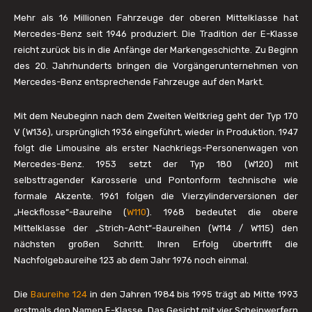
Mehr als 16 Millionen Fahrzeuge der oberen Mittelklasse hat
Mercedes-Benz seit 1946 produziert. Die Tradition der E-Klasse
reicht zurück bis in die Anfänge der Markengeschichte. Zu Beginn
des 20. Jahrhunderts bringen die Vorgängerunternehmen von
Mercedes-Benz entsprechende Fahrzeuge auf den Markt.
Mit dem Neubeginn nach dem Zweiten Weltkrieg geht der Typ 170
V (W136), ursprünglich 1936 eingeführt, wieder in Produktion. 1947
folgt die Limousine als erster Nachkriegs-Personenwagen von
Mercedes-Benz. 1953 setzt der Typ 180 (W120) mit
selbsttragender Karosserie und Pontonform technische wie
formale Akzente. 1961 folgen die Vierzylinderversionen der
„Heckflosse“-Baureihe (
W110
). 1968 bedeutet die obere
Mittelklasse der „Strich-Acht“-Baureihen (W114 / W115) den
nächsten großen Schritt. Ihren Erfolg übertrifft die
Nachfolgebaureihe 123 ab dem Jahr 1976 noch einmal.
Die
Baureihe 124
in den Jahren 1984 bis 1995 trägt ab Mitte 1993
erstmals den Namen E-Klasse. Das Gesicht mit vier Scheinwerfern