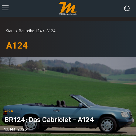
Start
Baureihe 124
A124
A124
A124
BR124: Das Cabriolet – A124
10. Mai 2023