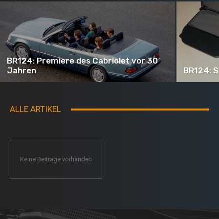
BR124: Premiere des Cabriolet vor 30
Jahren
BR124: S
ALLE ARTIKEL
Keine Beiträge vorhanden