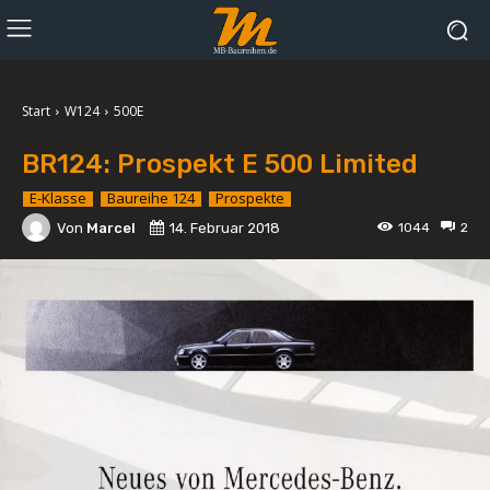
Start
W124
500E
BR124: Prospekt E 500 Limited
E-Klasse
Baureihe 124
Prospekte
Von
Marcel
14. Februar 2018
1044
2