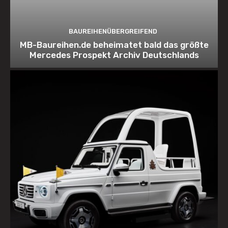
BAUREIHENÜBERGREIFEND
MB-Baureihen.de beheimatet bald das größte
Mercedes Prospekt Archiv Deutschlands