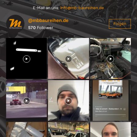
E-Mail an uns:
info@mb-baureihen.de
@mbbaureihen.de
Folgen
570
Follower