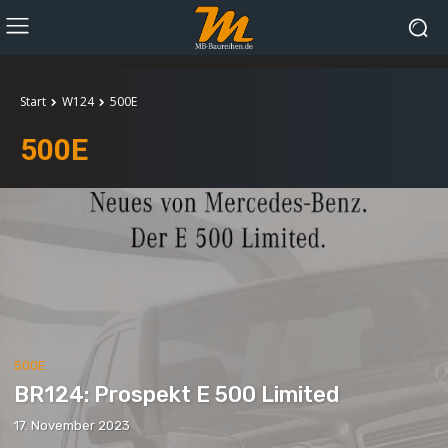
Start
W124
500E
500E
500E
BR124: Prospekt E 500 Limited
17. November 2023