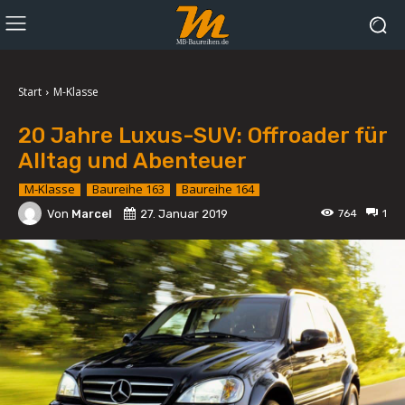
Start
M-Klasse
20 Jahre Luxus-SUV: Offroader für
Alltag und Abenteuer
M-Klasse
Baureihe 163
Baureihe 164
Von
Marcel
27. Januar 2019
764
1